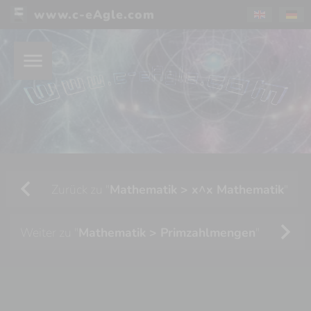
www.c-eAgle.com
menu
chevron_left
Zurück zu "
Mathematik > x^x Mathematik
"
chevron_right
Weiter zu "
Mathematik > Primzahlmengen
"