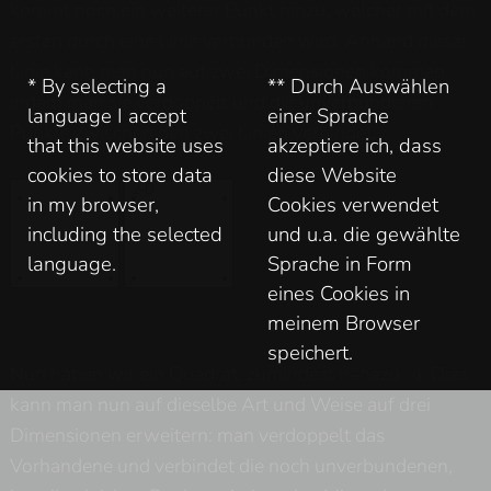
kommt noch ein weiterer Punkt hinzu, welcher mit dem
ersten durch eine Linie verbunden wird. Anhand dieser
Linie kann man nun auf zwei Dimensionen kommen,
* By selecting a
** Durch Auswählen
indem man sie verdoppelt und die unverbundenen
language I accept
einer Sprache
Punkte zwischen den zwei Linien verbindet.
that this website uses
akzeptiere ich, dass
cookies to store data
diese Website
in my browser,
Cookies verwendet
including the selected
und u.a. die gewählte
language.
Sprache in Form
eines Cookies in
meinem Browser
speichert.
Nun haben wir ein Quadrat, zumindest nahezu :-). Dies
kann man nun auf dieselbe Art und Weise auf drei
Dimensionen erweitern: man verdoppelt das
Vorhandene und verbindet die noch unverbundenen,