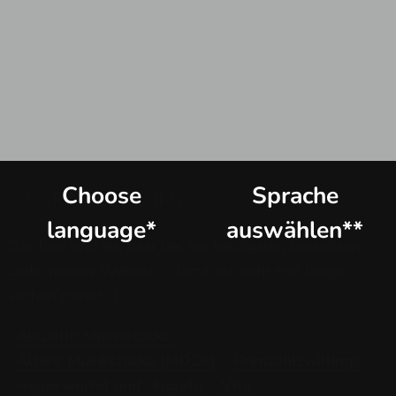
Choose
Sprache
SCHNELL-LINKS
language*
auswählen**
Das hier sind ein paar der am häufigsten besuchten
Links meiner Website - damit du nicht erst lange
suchen musst. :)
Aktuelle Musikstücke
Ältere Musikstücke (MODs)
Primzahlzwillinge
Hyperwürfel und -kugeln
Vita