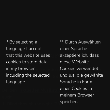
* By selecting a
** Durch Auswählen
language I accept
einer Sprache
14.04.2022
that this website uses
akzeptiere ich, dass
NEUE, ALTE MUSIKSTÜCKE
cookies to store data
diese Website
in my browser,
Cookies verwendet
Die Musik-Sektionen wurden um einige Musikstücke
including the selected
und u.a. die gewählte
ergänzt, die teilweise bis 1996 zurückreichen.
language.
Sprache in Form
eines Cookies in
Bei den
aktuellen Musikstücken
findet sich nun
meinem Browser
auch:
speichert.
1. Blind through the night (2000)