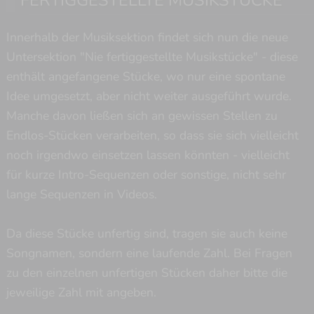
FERTIGGESTELLTE MUSIKSTÜCKE
Impressum
Innerhalb der Musiksektion findet sich nun die neue
Untersektion "Nie fertiggestellte Musikstücke" - diese
Datenschutz
enthält angefangene Stücke, wo nur eine spontane
Idee umgesetzt, aber nicht weiter ausgeführt wurde.
Login / Account
Manche davon ließen sich an gewissen Stellen zu
Endlos-Stücken verarbeiten, so dass sie sich vielleicht
noch irgendwo einsetzen lassen könnten - vielleicht
YouTube
für kurze Intro-Sequenzen oder sonstige, nicht sehr
Twitch
lange Sequenzen in Videos.
Twitter
Da diese Stücke unfertig sind, tragen sie auch keine
Ko-fi
Songnamen, sondern eine laufende Zahl. Bei Fragen
zu den einzelnen unfertigen Stücken daher bitte die
jeweilige Zahl mit angeben.
© 2003 - 2026 by c-eAgle