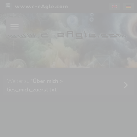
www.c-eAgle.com
menu
Weiter zu "
Über mich >
chevron_right
lies_mich_zuerst.txt
"