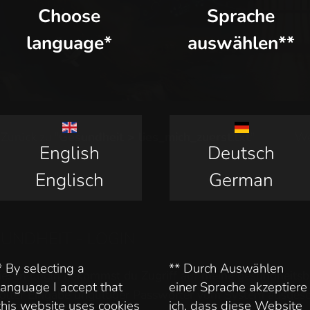
Choose
Sprache
language*
auswählen**
Zurück zu "
Gesundheit > lies_mich_zuerst.txt
"
We
English
Deutsch
Englisch
German
UNDHEIT - LOGIN
* By selecting a
** Durch Auswählen
iesen Login bekommst du Zugriff auf meine gesundheitsb
language I accept that
einer Sprache akzeptiere
olter Eingabe ungültiger Passwörter vom System ausges
this website uses cookies
ich, dass diese Website