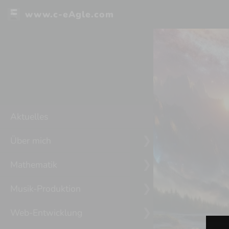
www.c-eAgle.com
Aktuelles
Über mich
Mathematik
Musik-Produktion
Web-Entwicklung