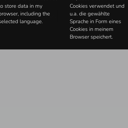
to store data in my
Cookies verwendet und
browser, including the
u.a. die gewählte
Dein Passwort
selected language.
Sprache in Form eines
Cookies in meinem
Browser speichert.
"
Gesundheit > lies_mich_zuerst.txt
"
Datenschutz
Login / Account