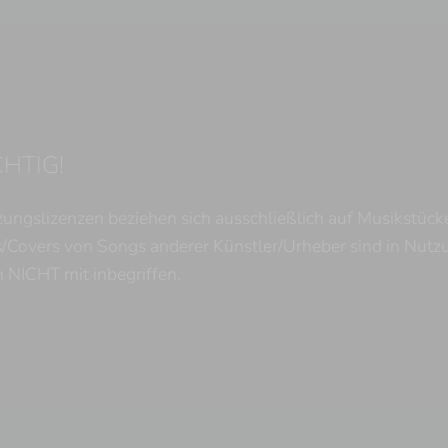
HTIG!
ungslizenzen beziehen sich ausschließlich auf Musikstücke
/Covers von Songs anderer Künstler/Urheber sind in Nutzu
 NICHT mit inbegriffen.
Datenschutz
Login / Account
"
Musik-Produktion > Nie fertiggestelltes
"