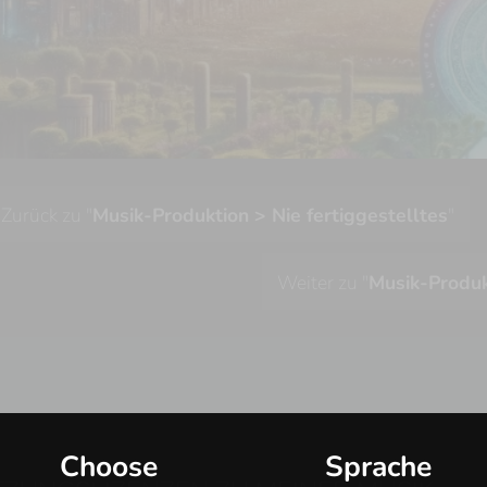
Zurück zu "
Musik-Produktion > Nie fertiggestelltes
"
Weiter zu "
Musik-Produk
Choose
Sprache