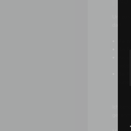
NUT
Um zual
darf:
Bei p
Bei P
Bei s
politi
Bei P
fütte
Ich beha
genannte