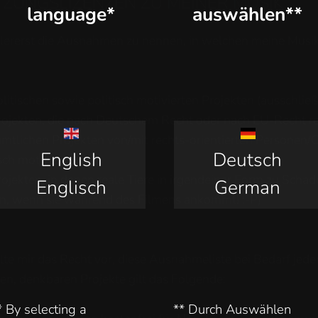
ZUNGSLIZENZEN ZU MEINER MUSIK
language*
auswählen**
lererst die Ausnahmen zu nennen, in welchen meine Mus
olitischen sowie politisch motivierten Projekten (ausschließ
rojekten, die nach Deutschem Recht oder nach EU-Recht re
ämtlichen Projekten von/mit rechts-orientierten Personen/O
English
Deutsch
sch motiviert
rojekten, in denen reale Tiere in irgendeiner Form zu Sch
Englisch
German
rn, wenn sie während des Filmens ankommt! :-P)
lte mir das Recht vor, diese Ausnahmeliste bei Bedarf jederz
n, denkbaren Projekte gilt das Folgende:
* By selecting a
** Durch Auswählen