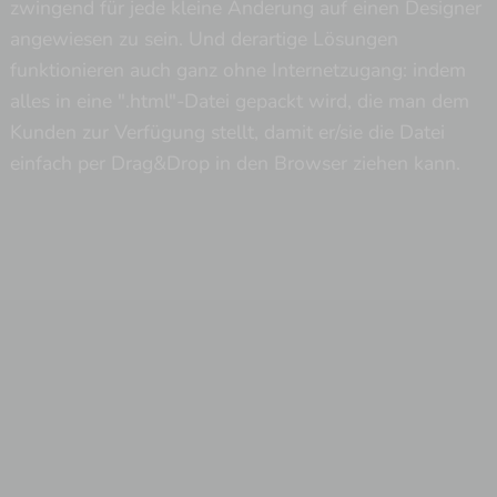
zwingend für jede kleine Änderung auf einen Designer
angewiesen zu sein. Und derartige Lösungen
funktionieren auch ganz ohne Internetzugang: indem
alles in eine ".html"-Datei gepackt wird, die man dem
Kunden zur Verfügung stellt, damit er/sie die Datei
einfach per Drag&Drop in den Browser ziehen kann.
chevron_left
Zurück zu "
Web-Entwicklung > CSS-Styling
"
Weiter zu "
Video-KnowHow >
chevron_right
lies_mich_zuerst.txt
"
Impressum