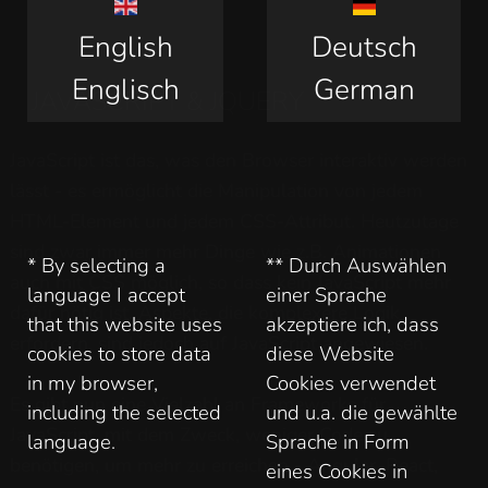
English
Deutsch
Englisch
German
JAVASCRIPT & JQUERY
JavaScript ist das, was den Browser interaktiv werden
lässt - es ermöglicht die Manipulation von jedem
HTML-Element und jedem CSS-Attribut. Heutzutage
sind zwar immer mehr Dinge wie z.B. Animationen
* By selecting a
** Durch Auswählen
auch mit CSS möglich, so dass kein JavaScript mehr
language I accept
einer Sprache
dafür nötig ist. Aspekte, die komplexere Logik
that this website uses
akzeptiere ich, dass
erfordern, sind jedoch auf JavaScript angewiesen.
cookies to store data
diese Website
in my browser,
Cookies verwendet
Es gibt nun eine Vielzahl an Frameworks für
including the selected
und u.a. die gewählte
JavaScript, mit dem Zweck, weniger Code zu
language.
Sprache in Form
benötigen, um mehr zu erreichen - Angular, React,
eines Cookies in