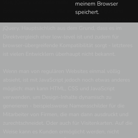
Vue, jQuery und viele mehr. Alle haben ihre
meinem Browser
Existenzberechtigung, alle sind insgesamt gut und
speichert.
nutzbar, doch ich persönlich verwende und bevorzuge
jQuery. Hauptsächlich aus dem Grund, dass es im
Direktvergleich eher low-level ist und zudem für
browser-übergreifende Kompatibilität sorgt - letzteres
ist vielen Entwicklern überhaupt nicht bekannt.
Wenn man von regulären Websites einmal völlig
absieht, ist mit JavaScript jedoch noch etwas anderes
möglich: man kann HTML, CSS und JavaScript
verwenden, um Design-Inhalte dynamisch zu
generieren - beispielsweise Namensschilder für die
Mitarbeiter von Firmen, die man dann ausdruckt und
zurechtschneidet. Oder auch für Visitenkarten. Auf die
Weise kann es Kunden ermöglicht werden, nicht