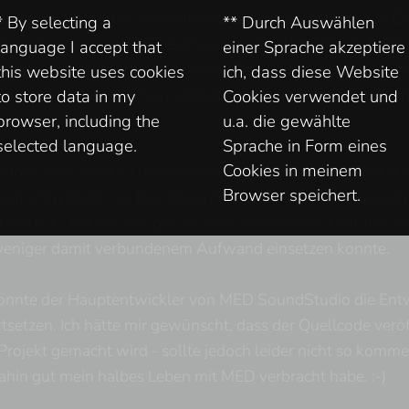
a-Zeiten im letzten Jahrtausend hieß die Software noch 
* By selecting a
** Durch Auswählen
de später dann von RBF Software unter dem Namen MED
language I accept that
einer Sprache akzeptiere
udio weiterentwickelt. Mittlerweile wurde die Entwicklun
this website uses cookies
ich, dass diese Website
eingestellt und MED SoundStudio kann nicht mehr käuflic
to store data in my
Cookies verwendet und
browser, including the
u.a. die gewählte
selected language.
Sprache in Form eines
Cookies in meinem
edoch eine leicht zu bedienende Software, die sich über die
Browser speichert.
 gut entwickelt hat. Der absolute Großteil meiner Musikst
erstellt - mit der Zeit gab es auch immer mehr Features, d
eniger damit verbundenem Aufwand einsetzen konnte.
konnte der Hauptentwickler von MED SoundStudio die Entw
tsetzen. Ich hätte mir gewünscht, dass der Quellcode verö
rojekt gemacht wird - sollte jedoch leider nicht so komm
dahin gut mein halbes Leben mit MED verbracht habe. :-)