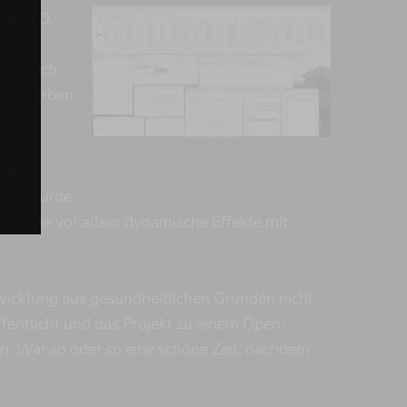
OctaMED.
g jedoch
h erworben
 Jahre
ücke wurde
urch die vor allem dynamische Effekte mit
icklung aus gesundheitlichen Gründen nicht
ffentlicht und das Projekt zu einem Open-
en. War so oder so eine schöne Zeit, nachdem