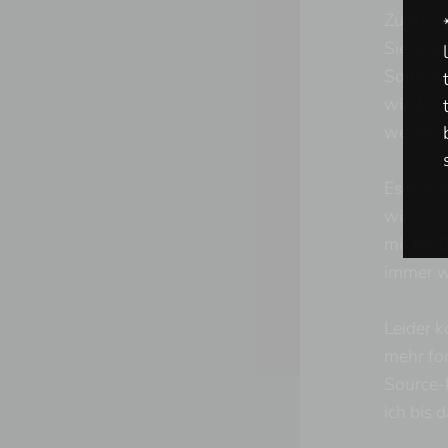
Zu Amig
Sie wur
SoundSt
wieder 
werden.
Es war j
wirklich
mit MED 
immer w
Leider 
mehr for
Source-P
ich bis 